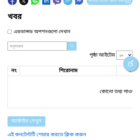
আপনার মতামত প্রদান করুন
খবর
এডভান্সড অপশনগুলো দেখান
পৃষ্ঠা আইটেম
নং
শিরোনাম
ফাইল
কোনো তথ্য পাওয়া য
আর্কাইভ দেখুন
এই কনটেন্টটি শেয়ার করতে ক্লিক করুন